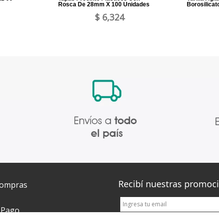
Rosca De 28mm X 100 Unidades
Borosilica
$ 6,324
Recibí nuestras promoc
Compras
 Pago