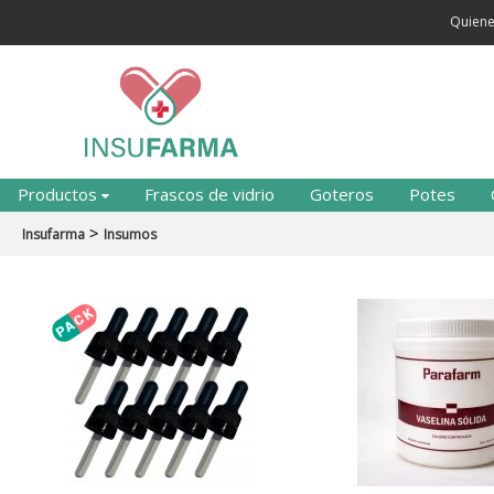
Quien
Productos
Frascos de vidrio
Goteros
Potes
>
Insufarma
Insumos