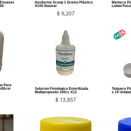
a Envases
Insufarma Scoop 1 Gramo Plástico
Manteca De
100
X100 Natural
Labial Par
$ 9,207
no Para
0x90cm
Solucion Fisiologica Esterilizada
Talquera Pl
Multiproposito 100cc X12
x 10 Unida
$ 13,857