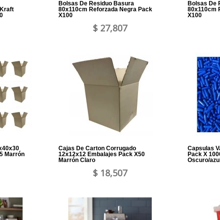
Bolsas De Residuo Basura
Bolsas De 
Kraft
80x110cm Reforzada Negra Pack
80x110cm R
0
X100
X100
$ 27,807
0x40x30
Cajas De Carton Corrugado
Capsulas V
5 Marrón
12x12x12 Embalajes Pack X50
Pack X 1000
Marrón Claro
Oscuro/azu
$ 18,507