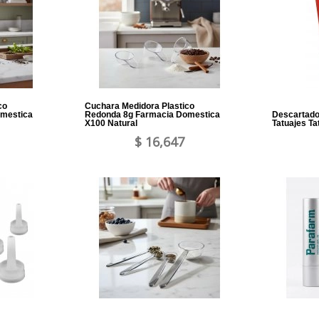
co
Cuchara Medidora Plastico
omestica
Redonda 8g Farmacia Domestica
Descartador
X100 Natural
Tatuajes Ta
$ 16,647