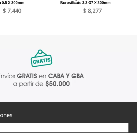
to 0.5 X 300mm
Borosilicato 3.3 Ø7 X 300mm
$ 7,440
$ 8,277
iones