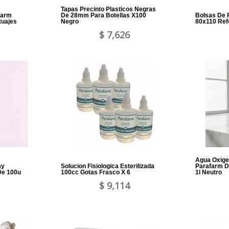
Tapas Precinto Plasticos Negras
farm
De 28mm Para Botellas X100
Bolsas De 
tuajes
Negro
80x110 Ref
$ 7,626
Agua Oxige
ay
Solucion Fisiologica Esterilizada
Parafarm D
De 100u
100cc Gotas Frasco X 6
1l Neutro
$ 9,114