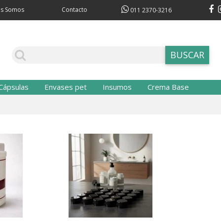
es Somos
Contacto
011 2370-3216
Cápsulas
Envases pet
Insumos
Crema Base